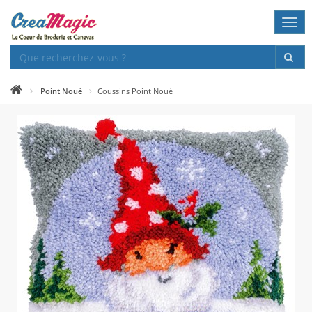
Togg
navi
Point Noué
Coussins Point Noué