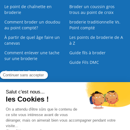
Le point de chaînette en
Broder un coussin gros
broderie
trous au point de croix
Comment broder un doudou
broderie traditionnelle Vs.
au point compté?
Point compté
À partir de quel âge faire un
Les points de broderie de A
canevas
à Z
Comment enlever une tache
Guide fils à broder
sur une broderie
Guide Fils DMC
Guide de la Broderie
Commande Papier
|
Qui sommes nous
|
Nous contacter
|
Paiement sécurisé
|
C.G.V