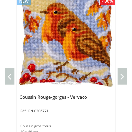
NEW
- 30%
NE
Cou
sau
Cou
Bro
Coussin Rouge-gorges - Vervaco
PN-0206771
Coussin gros trous
40 x 40 cm