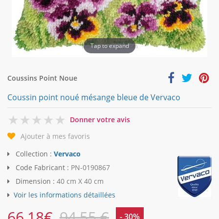
Tap to expand
Coussins Point Noue
Coussin point noué mésange bleue de Vervaco
0
Donner votre avis
Ajouter à mes favoris
Collection :
Vervaco
Code Fabricant :
PN-0190867
Dimension :
40 cm X 40 cm
Voir les informations détaillées
66,18
€
94,55 €
- 30%