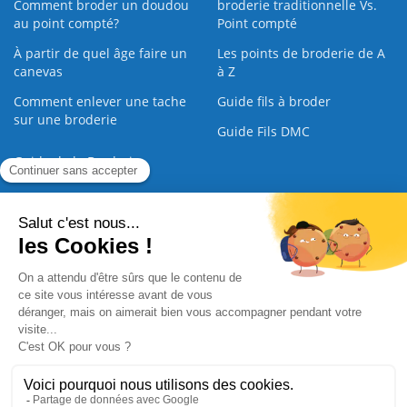
Comment broder un doudou
broderie traditionnelle Vs.
au point compté?
Point compté
À partir de quel âge faire un
Les points de broderie de A
canevas
à Z
Comment enlever une tache
Guide fils à broder
sur une broderie
Guide Fils DMC
Guide de la Broderie
Commande Papier
|
Qui sommes nous
|
Nous contacter
|
Paiement sécurisé
|
C.G.V
2008 - 2026 © CreaMagic. ALL Rights Reserved.