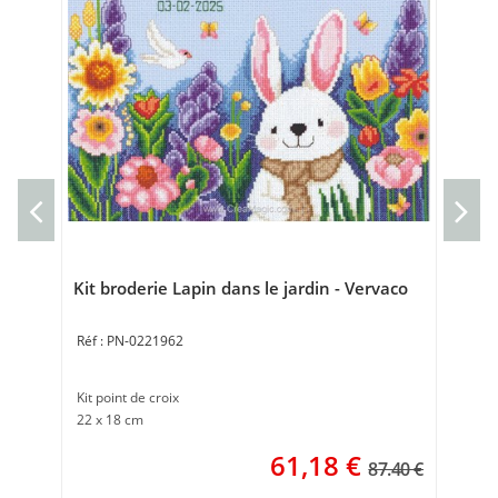
Cou
gor
Cou
40 
Kit broderie Lapin dans le jardin - Vervaco
PN-0221962
Kit point de croix
22 x 18 cm
61,18
€
87.40 €