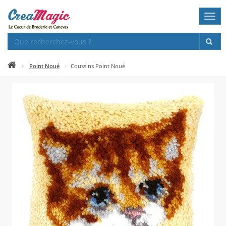
Togg
navi
Point Noué
Coussins Point Noué