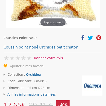
Tap to expand
Coussins Point Noue
Coussin point noué Orchidea petit chaton
0
Donner votre avis
Ajouter à mes favoris
Collection :
Orchidea
Code Fabricant :
OR4018
Dimension :
25 cm X 25 cm
Voir les informations détaillées
17,65
€
29,41 €
- 40%