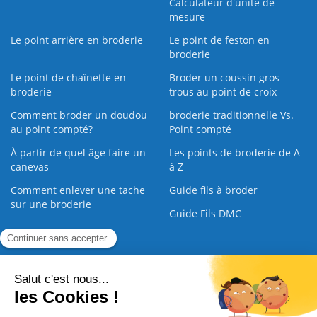
Calculateur d'unité de
mesure
Le point arrière en broderie
Le point de feston en
broderie
Le point de chaînette en
Broder un coussin gros
broderie
trous au point de croix
Comment broder un doudou
broderie traditionnelle Vs.
au point compté?
Point compté
À partir de quel âge faire un
Les points de broderie de A
canevas
à Z
Comment enlever une tache
Guide fils à broder
sur une broderie
Guide Fils DMC
Guide de la Broderie
Commande Papier
|
Qui sommes nous
|
Nous contacter
|