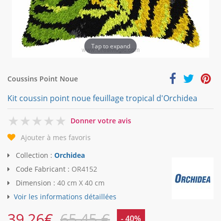
Tap to expand
Coussins Point Noue
Kit coussin point noue feuillage tropical d'Orchidea
0
Donner votre avis
Ajouter à mes favoris
Collection :
Orchidea
Code Fabricant :
OR4152
Dimension :
40 cm X 40 cm
Voir les informations détaillées
39,26
€
65,45 €
- 40%