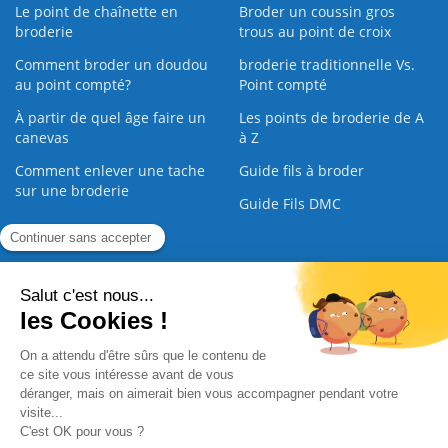
Le point de chaînette en
Broder un coussin gros
broderie
trous au point de croix
Comment broder un doudou
broderie traditionnelle Vs.
au point compté?
Point compté
À partir de quel âge faire un
Les points de broderie de A
canevas
à Z
Comment enlever une tache
Guide fils à broder
sur une broderie
Guide Fils DMC
Guide de la Broderie
Commande Papier
|
Qui sommes nous
|
Nous contacter
|
Paiement sécurisé
|
C.G.V