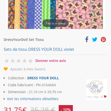
Tap to expand
DressYourDoll Set Tissu
Sets de tissu DRESS YOUR DOLL violet
0
Donner votre avis
Ajouter à mes favoris
Collection :
DRESS YOUR DOLL
Code Fabricant :
PN-0164684
Dimension :
21,10 cm X 29,70 cm
Voir les informations détaillées
31,75
€
35,28 €
- 10%