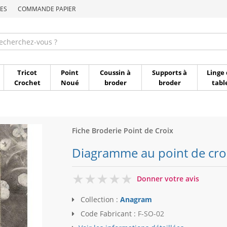
ES
COMMANDE PAPIER
Commande par référen
Tricot
Point
Coussin à
Supports à
Linge 
Crochet
Noué
broder
broder
tabl
Fiche Broderie Point de Croix
Diagramme au point de cro
0
Donner votre avis
Collection :
Anagram
Code Fabricant :
F-SO-02