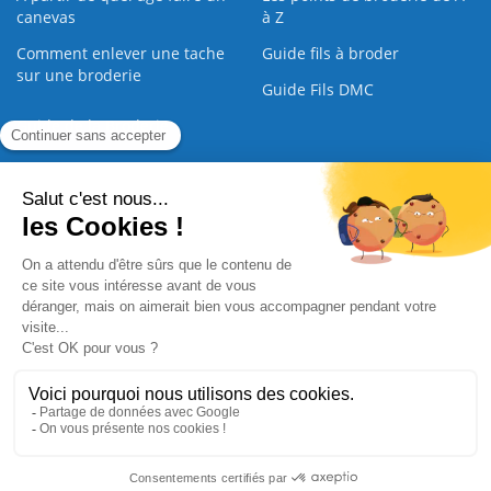
canevas
à Z
Comment enlever une tache
Guide fils à broder
sur une broderie
Guide Fils DMC
Guide de la Broderie
Commande Papier
|
Qui sommes nous
|
Nous contacter
|
Paiement sécurisé
|
C.G.V
2008 - 2026 © CreaMagic. ALL Rights Reserved.