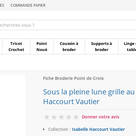
ES
COMMANDE PAPIER
Commande par référen
Tricot
Point
Coussin à
Supports à
Linge 
Crochet
Noué
broder
broder
tabl
Fiche Broderie Point de Croix
Sous la pleine lune grille au
Haccourt Vautier
0
Donner votre avis
Collection :
Isabelle Haccourt Vautier