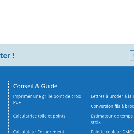
er !
Conseil & Guide
Imprimer une grille point de croix
Lettres à Broder à la
PDF
Conversion fils à bro
Calculatrice toile et points
Estimateur de temps 
croix
Calculateur Encadrement
Palette couleur DMC :