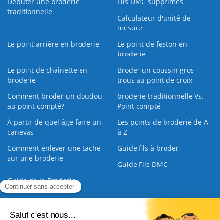
Débuter une broderie
Fils DMC supprimés
traditionnelle
Calculateur d'unité de
mesure
Le point arrière en broderie
Le point de feston en
broderie
Le point de chaînette en
Broder un coussin gros
broderie
trous au point de croix
Comment broder un doudou
broderie traditionnelle Vs.
au point compté?
Point compté
À partir de quel âge faire un
Les points de broderie de A
canevas
à Z
Comment enlever une tache
Guide fils à broder
sur une broderie
Guide Fils DMC
Guide de la Broderie