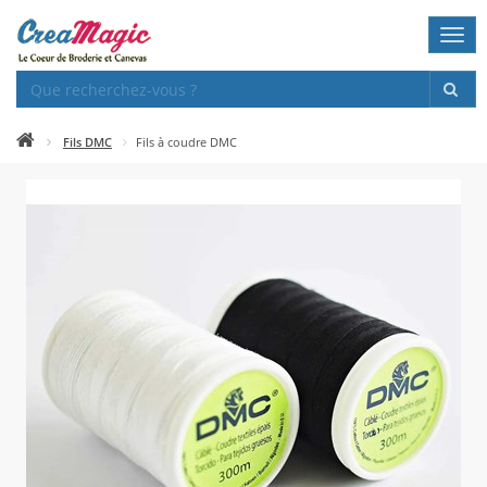
Togg
navi
Fils DMC
Fils à coudre DMC