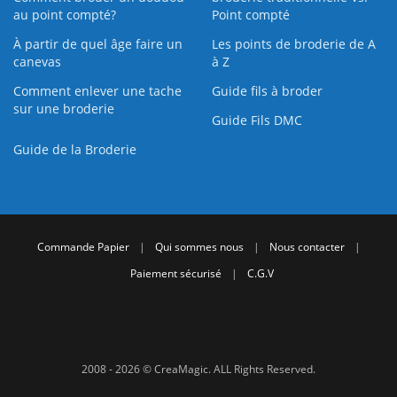
au point compté?
Point compté
À partir de quel âge faire un
Les points de broderie de A
canevas
à Z
Comment enlever une tache
Guide fils à broder
sur une broderie
Guide Fils DMC
Guide de la Broderie
Commande Papier
|
Qui sommes nous
|
Nous contacter
|
Paiement sécurisé
|
C.G.V
2008 - 2026 © CreaMagic. ALL Rights Reserved.