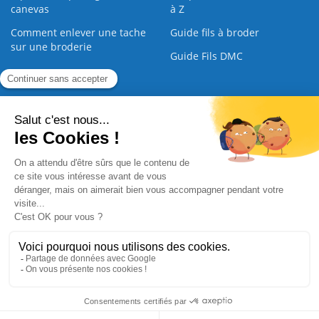
canevas
à Z
Comment enlever une tache
Guide fils à broder
sur une broderie
Guide Fils DMC
Guide de la Broderie
Commande Papier
|
Qui sommes nous
|
Nous contacter
|
Paiement sécurisé
|
C.G.V
2008 - 2026 © CreaMagic. ALL Rights Reserved.