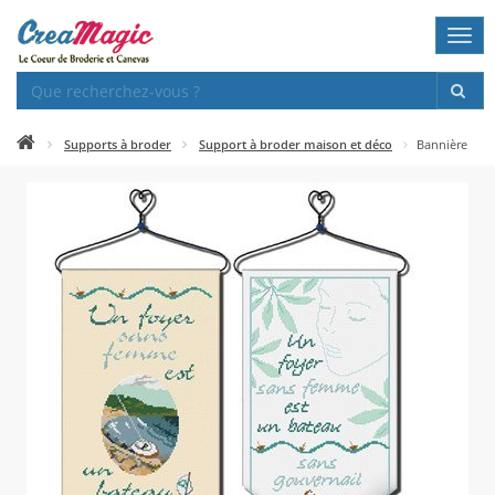
Togg
navi
Supports à broder
Support à broder maison et déco
Bannière