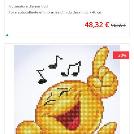
Kit peinture diamant 3d
Toile autocollante et imprimée dim du dessin 50 x 40 cm
48,32
€
96.65 €
- 30%