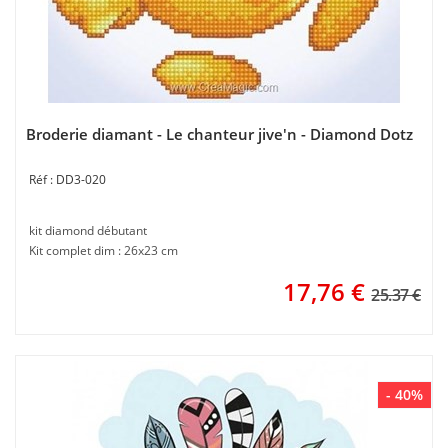
Broderie diamant - Le chanteur jive'n - Diamond Dotz
DD3-020
kit diamond débutant
Kit complet dim : 26x23 cm
17,76
€
25.37 €
- 40%