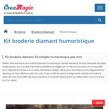
Toggl
navig
Broderie
Broderie Diamant
Humoristique
Kit broderie diamant humoristique
Kit broderie diamant 3d complet humoristique pas cher
Visitez notre boutique de broderie diamant humoristique. les kits diamants 3d sont composés de petits
strass à poser sur une toile imprimée et adhésive protégée par un film, d'une pince, d'une coupelle
pour déposer les strass et d'un stylo. très facile à réaliser même pour les enfants car le diagramme est
identique à celui utilisé en point de croix, il vous suffit de suivre le diagramme, comme en broderie
point de croix et de coller les strass diamonts à l'endroit indiqué grâce au code couleur et d'une pince
ou d'un stylet.
- 50%