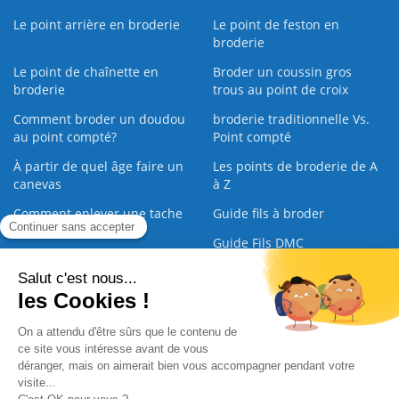
Le point arrière en broderie
Le point de feston en
broderie
Le point de chaînette en
Broder un coussin gros
broderie
trous au point de croix
Comment broder un doudou
broderie traditionnelle Vs.
au point compté?
Point compté
À partir de quel âge faire un
Les points de broderie de A
canevas
à Z
Comment enlever une tache
Guide fils à broder
sur une broderie
Guide Fils DMC
Guide de la Broderie
Commande Papier
|
Qui sommes nous
|
Nous contacter
|
Paiement sécurisé
|
C.G.V