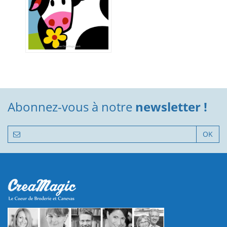
Abonnez-vous à notre
newsletter !
OK