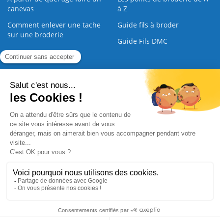
canevas
à Z
Comment enlever une tache
Guide fils à broder
sur une broderie
Guide Fils DMC
Guide de la Broderie
Commande Papier
|
Qui sommes nous
|
Nous contacter
|
Paiement sécurisé
|
C.G.V
2008 - 2026 © CreaMagic. ALL Rights Reserved.