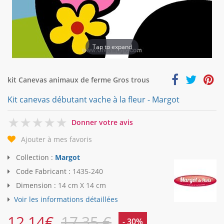
Tap to expand
kit Canevas animaux de ferme Gros trous
Kit canevas débutant vache à la fleur - Margot
0
Donner votre avis
Ajouter à mes favoris
Collection :
Margot
Code Fabricant :
1435-240
Dimension :
14 cm X 14 cm
Voir les informations détaillées
12,14
€
17,35 €
- 30%