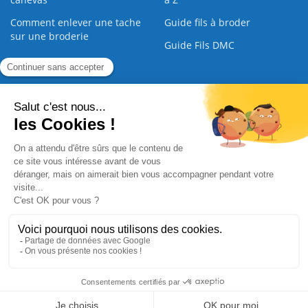
Comment enlever une tache
Guide fils à broder
sur une broderie
Guide Fils DMC
Guide de la Broderie
Commande Papier
|
Qui sommes nous
|
Nous contacter
|
Paiement sécurisé
|
C.G.V
2008 - 2026 © CreaMagic. ALL Rights Reserved.