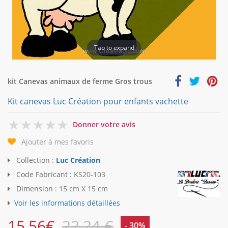
Tap to expand
kit Canevas animaux de ferme Gros trous
Kit canevas Luc Création pour enfants vachette
0
Donner votre avis
Ajouter à mes favoris
Collection :
Luc Création
Code Fabricant :
KS20-103
Dimension :
15 cm X 15 cm
Voir les informations détaillées
15,56
€
22,24 €
- 30%