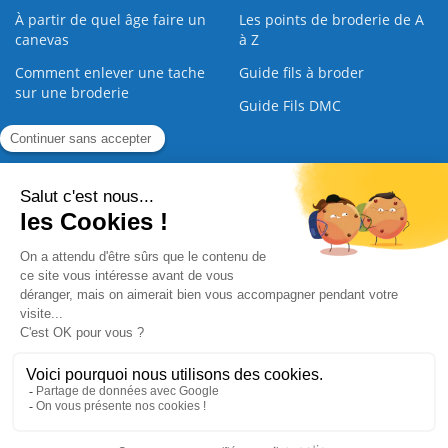
À partir de quel âge faire un
Les points de broderie de A
canevas
à Z
Comment enlever une tache
Guide fils à broder
sur une broderie
Guide Fils DMC
Guide de la Broderie
Commande Papier
|
Qui sommes nous
|
Nous contacter
|
Paiement sécurisé
|
C.G.V
2008 - 2026 © CreaMagic. ALL Rights Reserved.