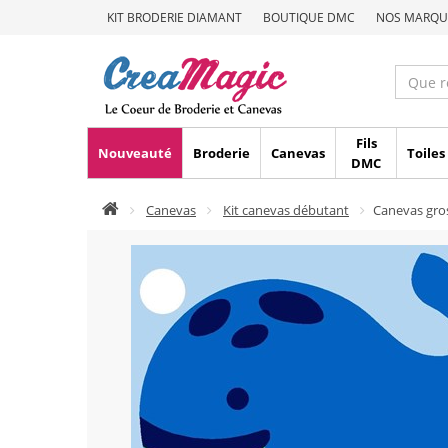
KIT BRODERIE DIAMANT
BOUTIQUE DMC
NOS MARQU
Fils
Nouveauté
Broderie
Canevas
Toiles
DMC
Canevas
Kit canevas débutant
Canevas gro