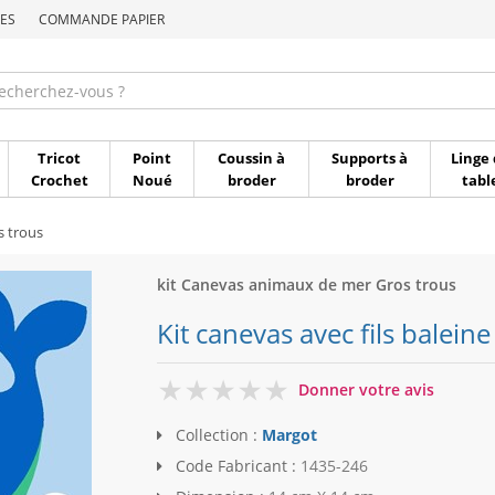
ES
COMMANDE PAPIER
Commande par référen
Tricot
Point
Coussin à
Supports à
Linge 
Crochet
Noué
broder
broder
tabl
s trous
kit Canevas animaux de mer Gros trous
Kit canevas avec fils balein
0
Donner votre avis
Collection :
Margot
Code Fabricant :
1435-246