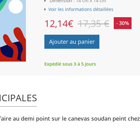
Dimension :
14 cm X 14 cm
Voir les informations détaillées
12,14
€
17,35 €
- 30%
Ajouter au panier
Expédié sous 3 à 5 Jours
NCIPALES
faire au demi point sur le canevas soudan peint chez