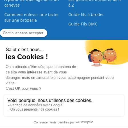
canevas
à Z
Comment enlever une tache
Guide fils à broder
sur une broderie
Guide Fils DMC
Guide de la Broderie
Commande Papier
|
Qui sommes nous
|
Nous contacter
|
Paiement sécurisé
|
C.G.V
2008 - 2026 © CreaMagic. ALL Rights Reserved.