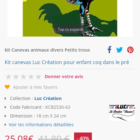
Tap to expand
kit Canevas animaux divers Petits trous
Kit canevas Luc Création pour enfant coq dans le pré
0
Donner votre avis
Ajouter à mes favoris
Collection :
Luc Création
Code Fabricant :
KCB2530-63
Dimension :
18 cm X 24 cm
Voir les informations détaillées
25,08
€
41,80 €
- 40%