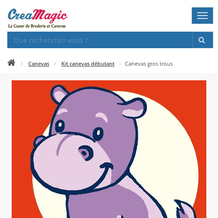
Togg
navi
Canevas
Kit canevas débutant
Canevas gros trous