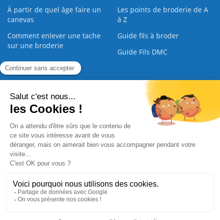
À partir de quel âge faire un
Les points de broderie de A
canevas
à Z
Comment enlever une tache
Guide fils à broder
sur une broderie
Guide Fils DMC
Guide de la Broderie
Commande Papier
|
Qui sommes nous
|
Nous contacter
|
Paiement sécurisé
|
C.G.V
2008 - 2026 © CreaMagic. ALL Rights Reserved.