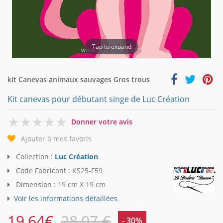
Tap to expand
kit Canevas animaux sauvages Gros trous
Kit canevas pour débutant singe de Luc Création
0
Donner votre avis
Ajouter à mes favoris
Collection :
Luc Création
Code Fabricant :
KS25-F59
Dimension :
19 cm X 19 cm
Voir les informations détaillées
19,64
€
28,07 €
- 30%