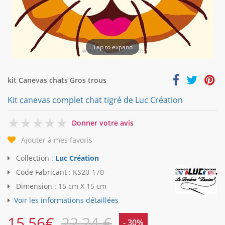
Tap to expand
kit Canevas chats Gros trous
Kit canevas complet chat tigré de Luc Création
0
Donner votre avis
Ajouter à mes favoris
Collection :
Luc Création
Code Fabricant :
KS20-170
Dimension :
15 cm X 15 cm
Voir les informations détaillées
15,56
€
22,24 €
- 30%