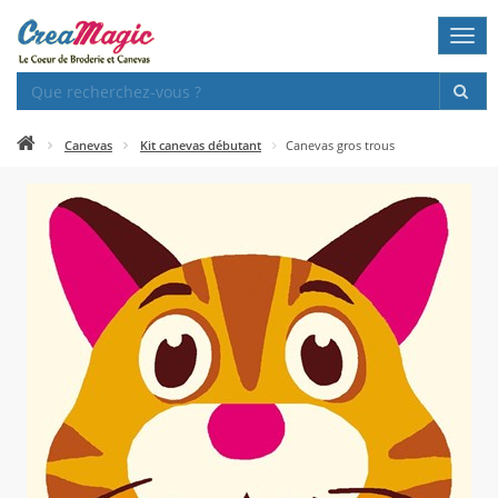
Togg
navi
Canevas
Kit canevas débutant
Canevas gros trous