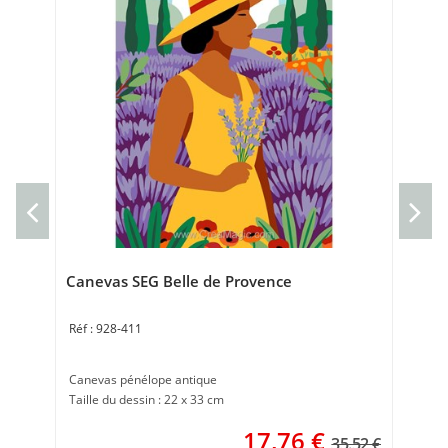
Can
Can
30 
Canevas SEG Belle de Provence
928-411
Canevas pénélope antique
Taille du dessin : 22 x 33 cm
17,76
€
35.52 €