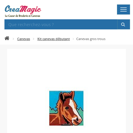
Togg
navi
Canevas
Kit canevas débutant
Canevas gros trous