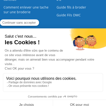
Comment enlever une tache
Guide fils à broder
sur une broderie
Guide Fils DMC
Guide de la Broderie
Commande Papier
|
Qui sommes nous
|
Nous contacter
|
Paiement sécurisé
|
C.G.V
2008 - 2026 © CreaMagic. ALL Rights Reserved.