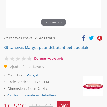
Tap to expand
kit canevas chevaux Gros trous
Kit canevas Margot pour débutant petit poulain
0
Donner votre avis
Ajouter à mes favoris
Collection :
Margot
Code Fabricant :
1435-114
Dimension :
14 cm X 14 cm
Voir les informations détaillées
16,50
€
23,57 €
- 30%