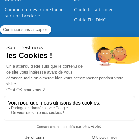
Comment enlever une tache
Guide fils à broder
sur une broderie
Guide Fils DMC
Guide de la Broderie
Commande Papier
|
Qui sommes nous
|
Nous contacter
|
Paiement sécurisé
|
C.G.V
2008 - 2026 © CreaMagic. ALL Rights Reserved.