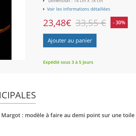
Dimension :
14 cm X 18 cm
Voir les informations détaillées
23,48
€
33,55 €
- 30%
Ajouter au panier
Expédié sous 3 à 5 Jours
NCIPALES
Margot : modèle à faire au demi point sur une toile 