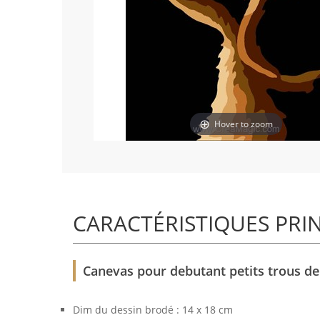
Hover to zoom
CARACTÉRISTIQUES PRI
Canevas pour debutant petits trous de 
Dim du dessin brodé : 14 x 18 cm