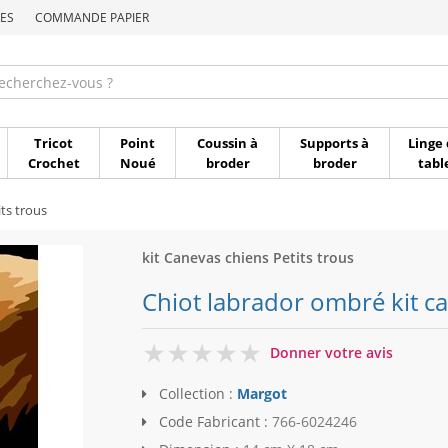
ES
COMMANDE PAPIER
Commande par référen
Tricot
Point
Coussin à
Supports à
Linge 
Crochet
Noué
broder
broder
tabl
ts trous
kit Canevas chiens Petits trous
Chiot labrador ombré kit c
0
Donner votre avis
Collection :
Margot
Code Fabricant :
766-6024246