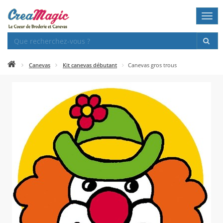
Togg
navi
Canevas
Kit canevas débutant
Canevas gros trous