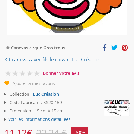
Tap to expand
kit Canevas cirque Gros trous
Kit canevas avec fils le clown - Luc Création
0
Donner votre avis
Ajouter à mes favoris
Collection :
Luc Création
Code Fabricant :
KS20-159
Dimension :
15 cm X 15 cm
Voir les informations détaillées
11,12
€
22,24 €
- 50%