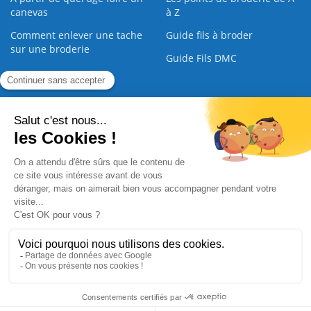
canevas
à Z
Comment enlever une tache
Guide fils à broder
sur une broderie
Guide Fils DMC
Guide de la Broderie
Commande Papier
|
Qui sommes nous
|
Nous contacter
|
Paiement sécurisé
|
C.G.V
2008 - 2026 © CreaMagic. ALL Rights Reserved.