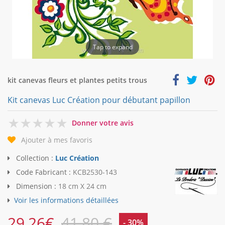
Tap to expand
kit canevas fleurs et plantes petits trous
Kit canevas Luc Création pour débutant papillon
0
Donner votre avis
Ajouter à mes favoris
Collection :
Luc Création
Code Fabricant :
KCB2530-143
Dimension :
18 cm X 24 cm
Voir les informations détaillées
29,26
€
41,80 €
- 30%