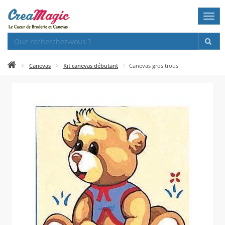
Togg
navi
Canevas
Kit canevas débutant
Canevas gros trous