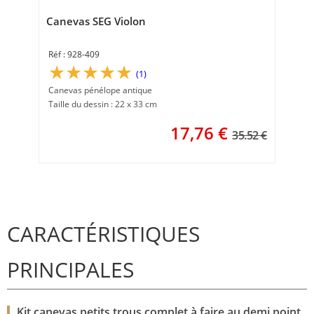
Tai
Canevas SEG Violon
928-409
(1)
Canevas pénélope antique
Taille du dessin : 22 x 33 cm
17,76
€
35.52 €
CARACTÉRISTIQUES
PRINCIPALES
Kit canevas petits trous complet à faire au demi point