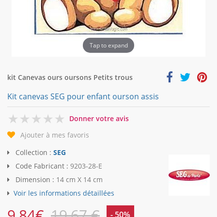
Tap to expand
kit Canevas ours oursons Petits trous
Kit canevas SEG pour enfant ourson assis
0
Donner votre avis
Ajouter à mes favoris
Collection :
SEG
Code Fabricant :
9203-28-E
Dimension :
14 cm X 14 cm
Voir les informations détaillées
9,84
€
19,67 €
- 50%