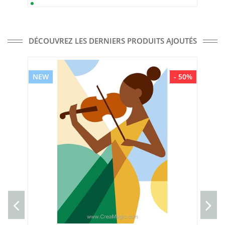
DÉCOUVREZ LES DERNIERS PRODUITS AJOUTÉS
NEW
- 50%
NE
Can
Can