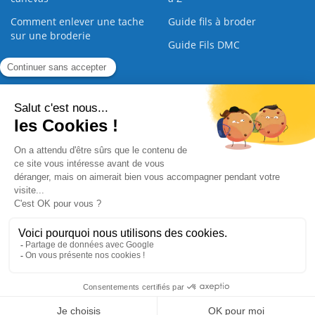
Comment enlever une tache
Guide fils à broder
sur une broderie
Guide Fils DMC
Guide de la Broderie
Commande Papier
|
Qui sommes nous
|
Nous contacter
|
Paiement sécurisé
|
C.G.V
2008 - 2026 © CreaMagic. ALL Rights Reserved.