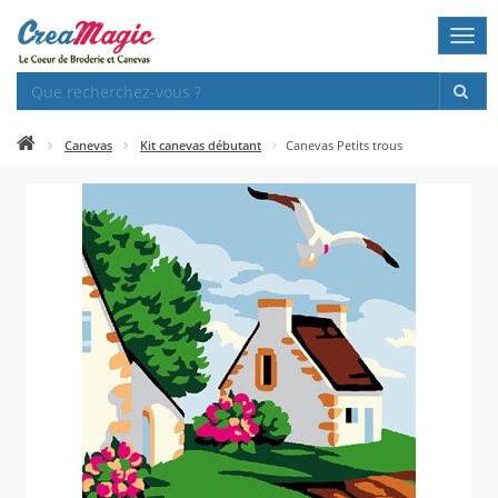
Togg
navi
Canevas
Kit canevas débutant
Canevas Petits trous