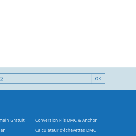
OK
 main Gratuit
Conversion Fils DMC & Anchor
der
Calculateur d’échevettes DMC