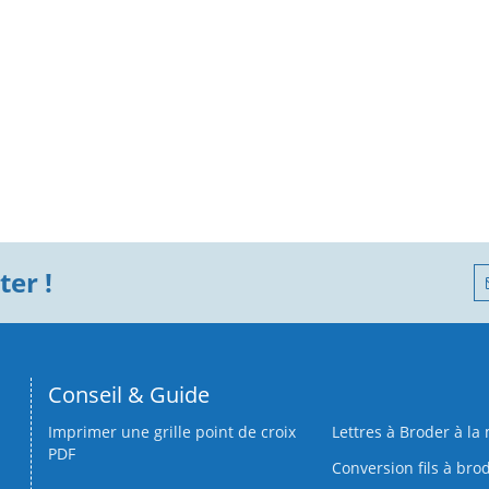
er !
Conseil & Guide
Imprimer une grille point de croix
Lettres à Broder à la
PDF
Conversion fils à bro