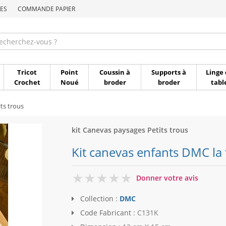
ES
COMMANDE PAPIER
Commande par référen
Tricot
Point
Coussin à
Supports à
Linge 
Crochet
Noué
broder
broder
tabl
ts trous
kit Canevas paysages Petits trous
Kit canevas enfants DMC la 
0
Donner votre avis
Collection :
DMC
Code Fabricant :
C131K