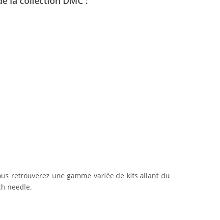
de la collection DMC :
 Vous retrouverez une gamme variée de kits allant du
ch needle.