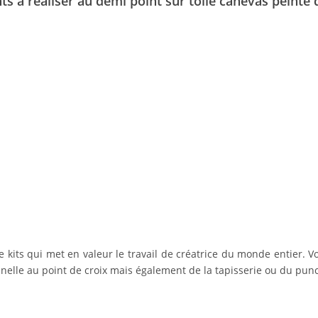
s à réaliser au demi point sur toile canevas peinte 
de kits qui met en valeur le travail de créatrice du monde entier.
ionnelle au point de croix mais également de la tapisserie ou du pun