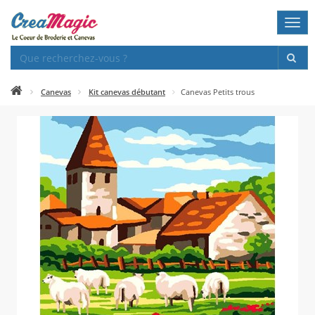
Togg
navi
Canevas
Kit canevas débutant
Canevas Petits trous