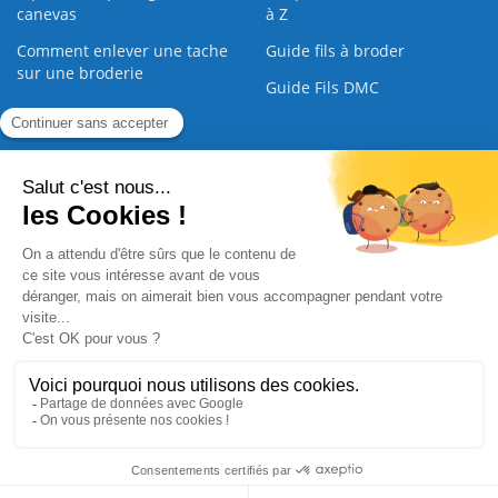
canevas
à Z
Comment enlever une tache
Guide fils à broder
sur une broderie
Guide Fils DMC
Guide de la Broderie
Commande Papier
|
Qui sommes nous
|
Nous contacter
|
Paiement sécurisé
|
C.G.V
2008 - 2026 © CreaMagic. ALL Rights Reserved.