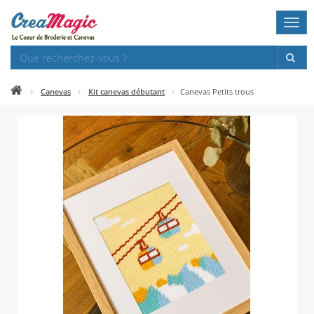
Togg
navi
Canevas
Kit canevas débutant
Canevas Petits trous