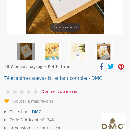
Tap to expand
kit Canevas paysages Petits trous
Télécabine canevas kit enfant complet - DMC
0
Donner votre avis
Ajouter à mes favoris
Collection :
DMC
Code Fabricant :
C134K
Dimension :
12 cm X 15 cm