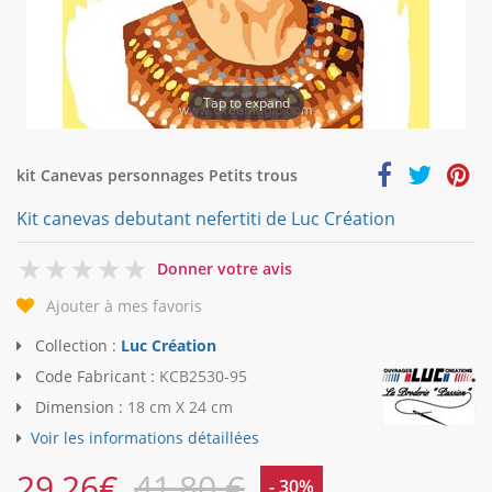
Tap to expand
kit Canevas personnages Petits trous
Kit canevas debutant nefertiti de Luc Création
0
Donner votre avis
Ajouter à mes favoris
Collection :
Luc Création
Code Fabricant :
KCB2530-95
Dimension :
18 cm X 24 cm
Voir les informations détaillées
29,26
€
41,80 €
- 30%