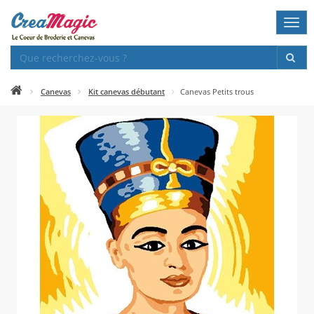
Togg
navi
Canevas
Kit canevas débutant
Canevas Petits trous