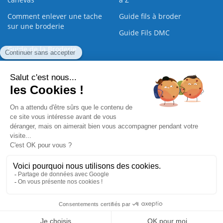
Comment enlever une tache
Guide fils à broder
sur une broderie
Guide Fils DMC
Guide de la Broderie
Commande Papier
|
Qui sommes nous
|
Nous contacter
|
Paiement sécurisé
|
C.G.V
2008 - 2026 © CreaMagic. ALL Rights Reserved.