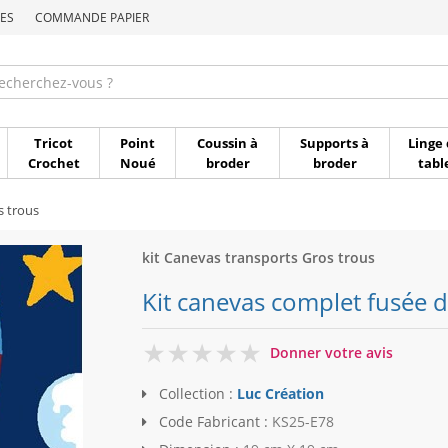
ES
COMMANDE PAPIER
Commande par référen
Tricot
Point
Coussin à
Supports à
Linge 
Crochet
Noué
broder
broder
tabl
s trous
kit Canevas transports Gros trous
Kit canevas complet fusée d
0
Donner votre avis
Collection :
Luc Création
Code Fabricant :
KS25-E78