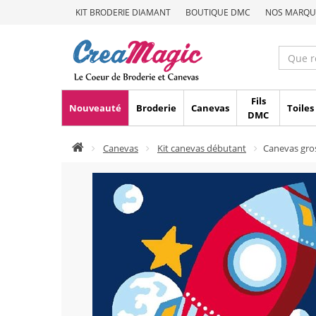
KIT BRODERIE DIAMANT
BOUTIQUE DMC
NOS MARQU
Fils
Nouveauté
Broderie
Canevas
Toiles
DMC
Canevas
Kit canevas débutant
Canevas gro