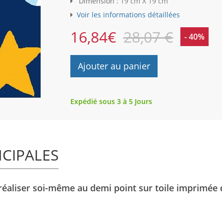
Dimension :
19 cm X 19 cm
Voir les informations détaillées
16,84
€
28,07 €
- 40%
Ajouter au panier
Expédié sous 3 à 5 Jours
NCIPALES
réaliser soi-même au demi point sur toile imprimée 