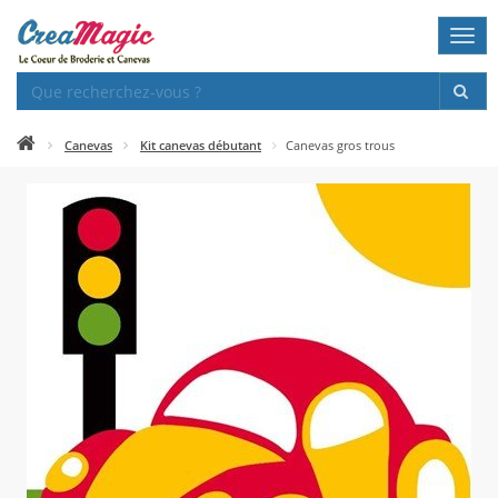
Togg
navi
Canevas
Kit canevas débutant
Canevas gros trous