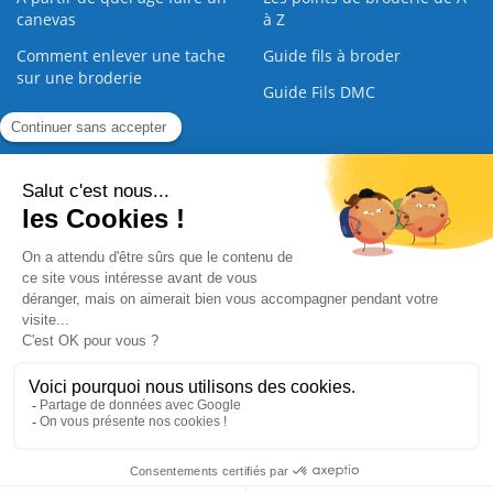
canevas
à Z
Comment enlever une tache
Guide fils à broder
sur une broderie
Guide Fils DMC
Guide de la Broderie
Commande Papier
|
Qui sommes nous
|
Nous contacter
|
Paiement sécurisé
|
C.G.V
2008 - 2026 © CreaMagic. ALL Rights Reserved.