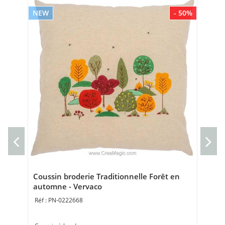
NEW
- 50%
NE
Kit
Ve
Kit 
20 
Coussin broderie Traditionnelle Forêt en
automne - Vervaco
PN-0222668