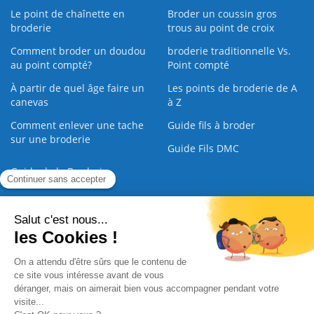
Le point de chaînette en
Broder un coussin gros
broderie
trous au point de croix
Comment broder un doudou
broderie traditionnelle Vs.
au point compté?
Point compté
À partir de quel âge faire un
Les points de broderie de A
canevas
à Z
Comment enlever une tache
Guide fils à broder
sur une broderie
Guide Fils DMC
Guide de la Broderie
Commande Papier
|
Qui sommes nous
|
Nous contacter
|
Paiement sécurisé
|
C.G.V