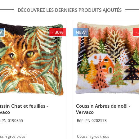
DÉCOUVREZ LES DERNIERS PRODUITS AJOUTÉS
W
- 30%
NEW
-
ssin Chat et feuilles -
Coussin Arbres de noël -
vaco
Vervaco
PN-0190855
PN-0202573
ssin gros trous
Coussin gros trous