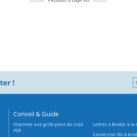
PRODUITS DÉJÀ VU
er !
Conseil & Guide
Imprimer une grille point de croix
Lettres à Broder à la
PDF
Conversion fils à bro