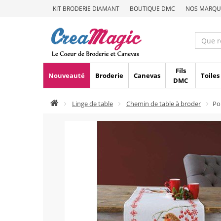
KIT BRODERIE DIAMANT
BOUTIQUE DMC
NOS MARQU
Fils
Nouveauté
Broderie
Canevas
Toiles
DMC
Linge de table
Chemin de table à broder
Po