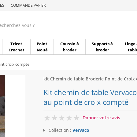
ES
COMMANDE PAPIER
Commande par référen
Tricot
Point
Coussin à
Supports à
Linge 
Crochet
Noué
broder
broder
tabl
int croix compté
kit Chemin de table Broderie Point de Croix
Kit chemin de table Vervaco
au point de croix compté
0
Donner votre avis
Collection :
Vervaco