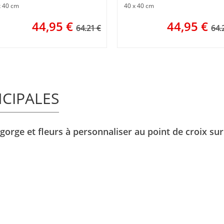
x 40 cm
40 x 40 cm
44,95
€
44,95
€
64.21 €
64.
NCIPALES
gorge et fleurs à personnaliser au point de croix sur