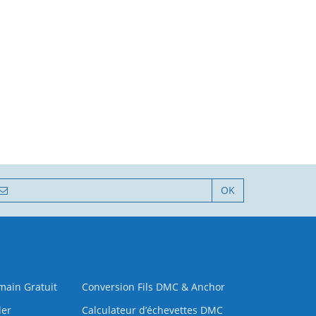
OK
 main Gratuit
Conversion Fils DMC & Anchor
der
Calculateur d’échevettes DMC