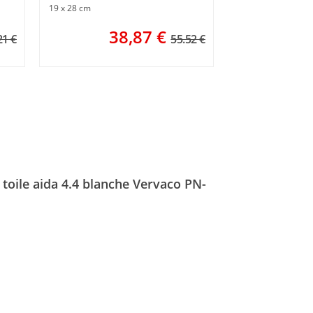
3
19 x 28 cm
38,87
€
21 €
55.52 €
 toile aida 4.4 blanche Vervaco PN-