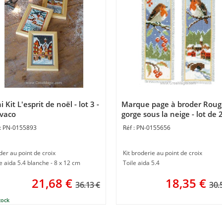
i Kit L'esprit de noël - lot 3 -
Marque page à broder Roug
vaco
gorge sous la neige - lot de 2
Vervaco
PN-0155893
PN-0155656
der au point de croix
Kit broderie au point de croix
e aida 5.4 blanche - 8 x 12 cm
Toile aida 5.4
21,68
€
18,35
€
36.13 €
30.