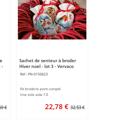
e
Sachet de senteur à broder
 -
Hiver noel - lot 3 - Vervaco
PN-0156823
Kit broderie point compté
Une toile aida 7.0
22,78
€
59 €
32.53 €