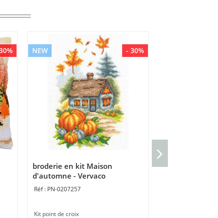
 30%
NEW
- 30%
NEW
kit Nappe à bro
et feuilles - Ve
broderie en kit Maison
PN-0206982
d'automne - Vervaco
PN-0207257
Nappe point de cro
80 x 80 cm
Kit point de croix