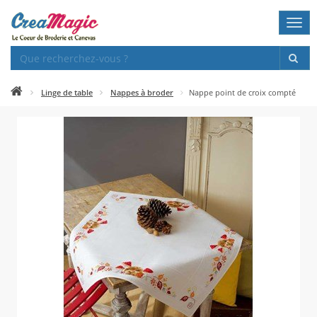
Togg
navi
Linge de table
Nappes à broder
Nappe point de croix compté