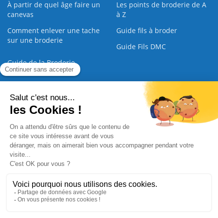
À partir de quel âge faire un
Les points de broderie de A
canevas
à Z
Comment enlever une tache
Guide fils à broder
sur une broderie
Guide Fils DMC
Guide de la Broderie
Commande Papier
|
Qui sommes nous
|
Nous contacter
|
Paiement sécurisé
|
C.G.V
2008 - 2026 © CreaMagic. ALL Rights Reserved.