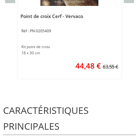
Cou
40 
Point de croix Cerf - Vervaco
PN-0205409
Kit point de croix
18 x 30 cm
44,48
€
63.55 €
CARACTÉRISTIQUES
PRINCIPALES