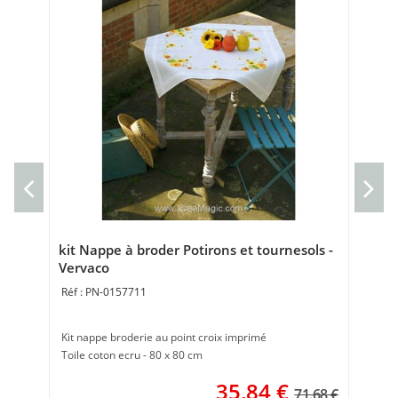
kit
Ve
Kit
Toi
kit Nappe à broder Potirons et tournesols -
Vervaco
PN-0157711
Kit nappe broderie au point croix imprimé
Toile coton ecru - 80 x 80 cm
35,84
€
71.68 €