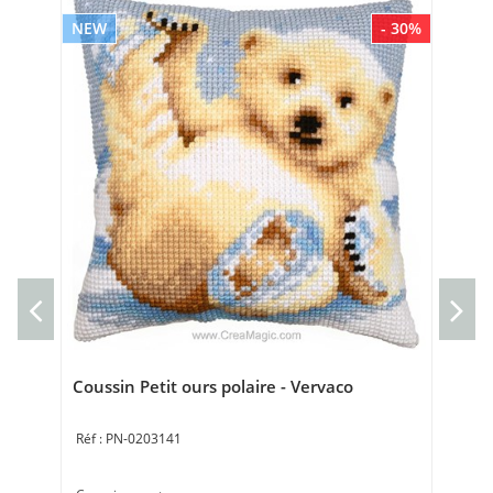
NEW
- 30%
NE
Cou
Cou
40 
Coussin Petit ours polaire - Vervaco
PN-0203141