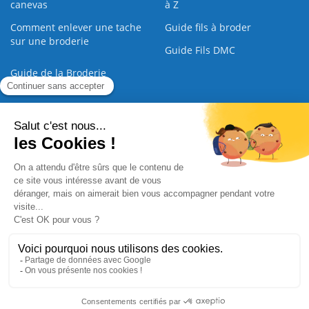
canevas
à Z
Comment enlever une tache
Guide fils à broder
sur une broderie
Guide Fils DMC
Guide de la Broderie
Commande Papier
|
Qui sommes nous
|
Nous contacter
|
Paiement sécurisé
|
C.G.V
2008 - 2026 © CreaMagic. ALL Rights Reserved.