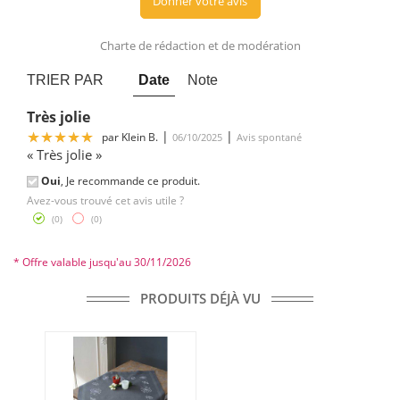
Donner votre avis
Charte de rédaction et de modération
TRIER PAR
Date
Note
Très jolie
5
|
|
par
Klein B.
06/10/2025
Avis spontané
« Très jolie »
Oui
, Je recommande ce produit.
Avez-vous trouvé cet avis utile ?
(
0
)
(
0
)
* Offre valable jusqu'au 30/11/2026
PRODUITS DÉJÀ VU