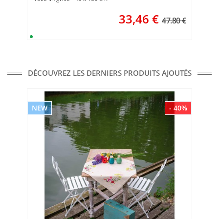
33,46
€
47.80 €
DÉCOUVREZ LES DERNIERS PRODUITS AJOUTÉS
NEW
- 40%
NE
Mar
Ve