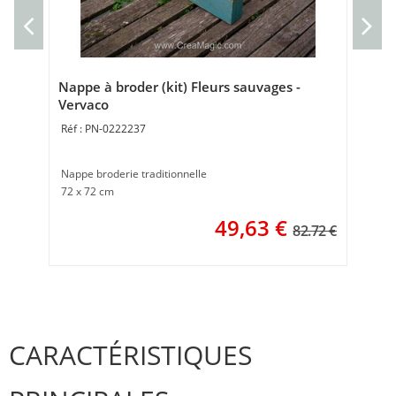
Mar
Poi
Nappe à broder (kit) Fleurs sauvages -
Vervaco
PN-0222237
Nappe broderie traditionnelle
72 x 72 cm
49,63
€
82.72 €
CARACTÉRISTIQUES