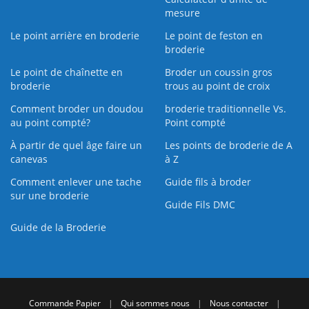
mesure
Le point arrière en broderie
Le point de feston en
broderie
Le point de chaînette en
Broder un coussin gros
broderie
trous au point de croix
Comment broder un doudou
broderie traditionnelle Vs.
au point compté?
Point compté
À partir de quel âge faire un
Les points de broderie de A
canevas
à Z
Comment enlever une tache
Guide fils à broder
sur une broderie
Guide Fils DMC
Guide de la Broderie
Commande Papier
|
Qui sommes nous
|
Nous contacter
|