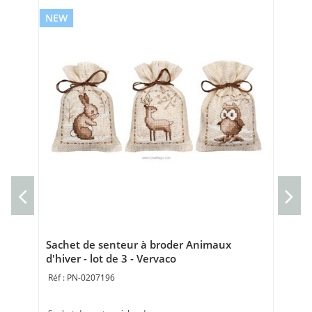
NEW
NE
Cou
sau
Cou
Bro
Sachet de senteur à broder Animaux
d'hiver - lot de 3 - Vervaco
PN-0207196