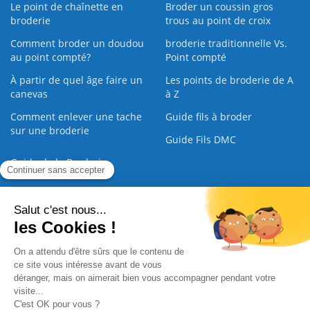
Le point de chaînette en
Broder un coussin gros
broderie
trous au point de croix
Comment broder un doudou
broderie traditionnelle Vs.
au point compté?
Point compté
À partir de quel âge faire un
Les points de broderie de A
canevas
à Z
Comment enlever une tache
Guide fils à broder
sur une broderie
Guide Fils DMC
Guide de la Broderie
Commande Papier
|
Qui sommes nous
|
Nous contacter
|
Paiement sécurisé
|
C.G.V