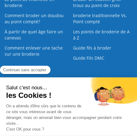
broderie
trous au point de croix
Comment broder un doudou
broderie traditionnelle Vs.
au point compté?
Point compté
À partir de quel âge faire un
Les points de broderie de A
canevas
à Z
Comment enlever une tache
Guide fils à broder
sur une broderie
Guide Fils DMC
Guide de la Broderie
Commande Papier
|
Qui sommes nous
|
Nous contacter
|
Paiement sécurisé
|
C.G.V