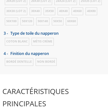
20X20 (LOT 2)
20X30 (LOT 2)
24X24 (LOT 2)
25X35 (LOT 2)
30X30 (LOT 2)
30X40
35X50
40X40
40X60
40X80
50X100
50X120
50X140
50X50
60X60
3 -
Type de toile du napperon
COTON BLANC
MÉTIS CRÈME
4 -
Finition du napperon
BORDÉ DENTELLE
NON BORDÉ
CARACTÉRISTIQUES
PRINCIPALES