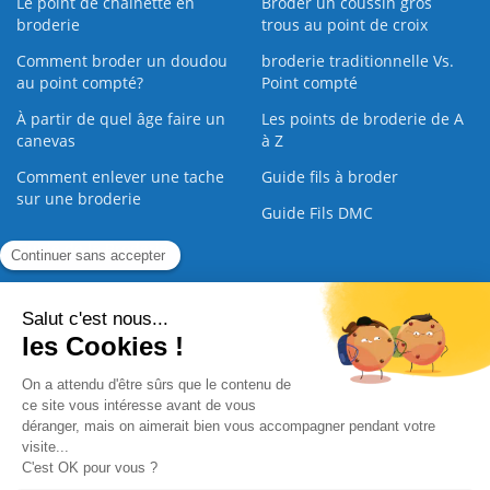
Le point de chaînette en
Broder un coussin gros
broderie
trous au point de croix
Comment broder un doudou
broderie traditionnelle Vs.
au point compté?
Point compté
À partir de quel âge faire un
Les points de broderie de A
canevas
à Z
Comment enlever une tache
Guide fils à broder
sur une broderie
Guide Fils DMC
Guide de la Broderie
Commande Papier
|
Qui sommes nous
|
Nous contacter
|
Paiement sécurisé
|
C.G.V