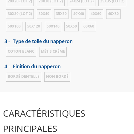
20X20 (LOT 2)
20X30 (LOT 2)
24X24 (LOT 2)
25X35 (LOT 2)
30X30 (LOT 2)
30X40
35X50
40X40
40X60
40X80
50X100
50X120
50X140
50X50
60X60
3 -
Type de toile du napperon
COTON BLANC
MÉTIS CRÈME
4 -
Finition du napperon
BORDÉ DENTELLE
NON BORDÉ
CARACTÉRISTIQUES
PRINCIPALES