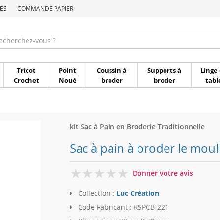
ES
COMMANDE PAPIER
Commande par référen
Tricot
Point
Coussin à
Supports à
Linge 
Crochet
Noué
broder
broder
tabl
kit Sac à Pain en Broderie Traditionnelle
Sac à pain à broder le mou
0
Donner votre avis
Collection :
Luc Création
Code Fabricant :
KSPCB-221