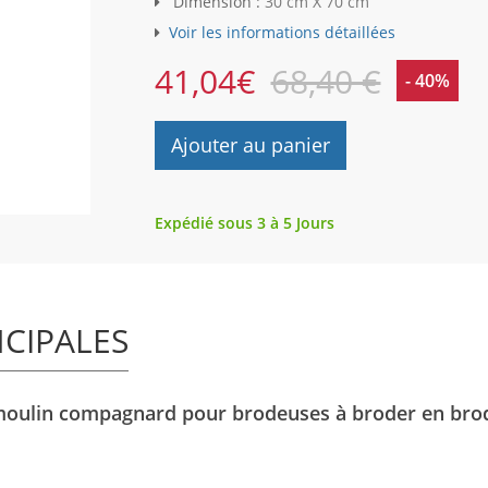
Dimension :
30 cm X 70 cm
Voir les informations détaillées
41,04
€
68,40 €
- 40%
Ajouter au panier
Expédié sous 3 à 5 Jours
NCIPALES
moulin compagnard pour brodeuses à broder en brode