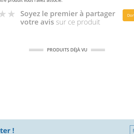
utre produit vous l'avez associé.
Soyez le premier à partager
Don
votre avis
sur ce produit
PRODUITS DÉJÀ VU
er !