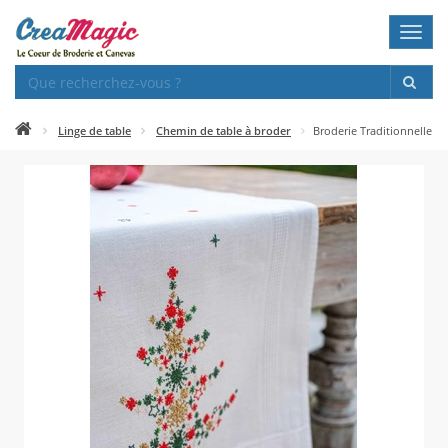
Toggl
navig
Linge de table
Chemin de table à broder
Broderie Traditionnelle