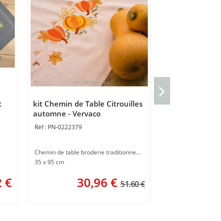
Coussin demi po
Ginko - Vervac
t
kit Chemin de Table Citrouilles
PN-0206655
automne - Vervaco
PN-0222379
Coussin gros trous
40 x 40 cm
Chemin de table broderie traditionnelle
3
35 x 95 cm
2
€
30,96
€
51.60 €