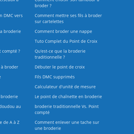
broder ?
on DMC vers
Comment mettre ses fils à broder
sur cartelettes
la broderie
Comment broder une nappe
Tuto Complet du Point de Croix
t compté ?
Qu’est-ce que la broderie
traditionnelle ?
s à broder
Débuter le point de croix
e
Fils DMC supprimés
Calculateur d'unité de mesure
 broderie
Le point de chaînette en broderie
doudou au
broderie traditionnelle Vs. Point
compté
e de A à Z
Comment enlever une tache sur
une broderie