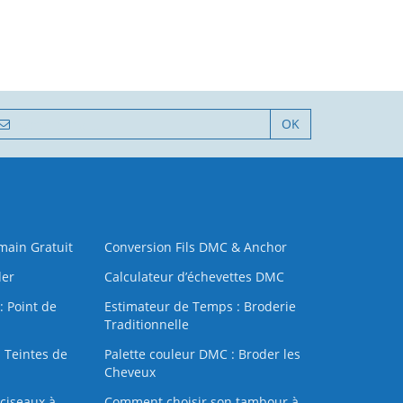
OK
 main Gratuit
Conversion Fils DMC & Anchor
der
Calculateur d’échevettes DMC
: Point de
Estimateur de Temps : Broderie
Traditionnelle
 Teintes de
Palette couleur DMC : Broder les
Cheveux
ciseaux à
Comment choisir son tambour à