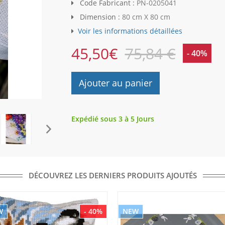
Code Fabricant :
PN-0205041
Dimension :
80 cm X 80 cm
Voir les informations détaillées
45,50
€
75,84 €
- 40%
Ajouter au panier
Expédié sous 3 à 5 Jours
DÉCOUVREZ LES DERNIERS PRODUITS AJOUTÉS
W
- 40%
NEW