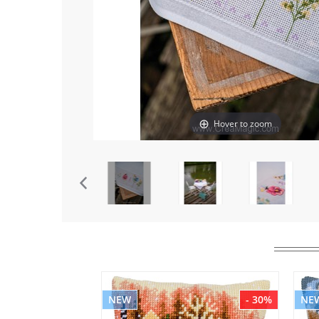
Hover to zoom
NEW
- 30%
NE