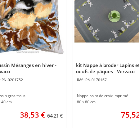
ssin Mésanges en hiver -
kit Nappe à broder Lapins e
vaco
oeufs de pâques - Vervaco
PN-0201752
PN-0170167
ssin gros trous
Nappe point de croix imprimé
x 40 cm
80 x 80 cm
38,53
€
75,5
64.21 €