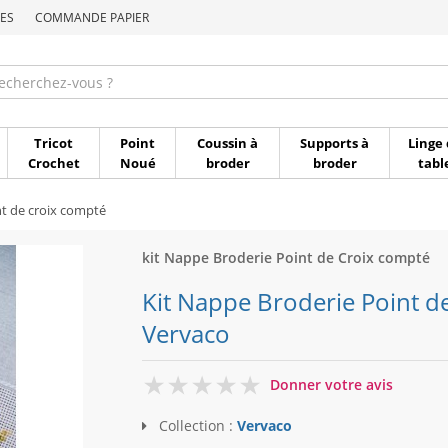
ES
COMMANDE PAPIER
Commande par référen
Tricot
Point
Coussin à
Supports à
Linge 
Crochet
Noué
broder
broder
tabl
t de croix compté
kit Nappe Broderie Point de Croix compté
Kit Nappe Broderie Point de 
Vervaco
0
Donner votre avis
Collection :
Vervaco