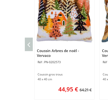
Coussin Arbres de noël -
Cou
Vervaco
Ver
PN-0202573
Coussin gros trous
Cou
40 x 40 cm
40 
44,95
€
64.21 €