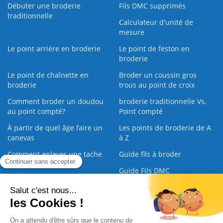
Débuter une broderie
Fils DMC supprimés
traditionnelle
Calculateur d'unité de
mesure
Le point arrière en broderie
Le point de feston en
broderie
Le point de chaînette en
Broder un coussin gros
broderie
trous au point de croix
Comment broder un doudou
broderie traditionnelle Vs.
au point compté?
Point compté
À partir de quel âge faire un
Les points de broderie de A
canevas
à Z
Comment enlever une tache
Guide fils à broder
sur une broderie
Guide Fils DMC
Guide de la Broderie