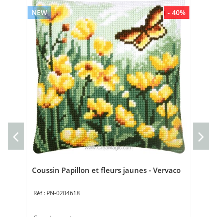
NEW
- 40%
NE
bro
Ve
Kit 
19 
Coussin Papillon et fleurs jaunes - Vervaco
PN-0204618