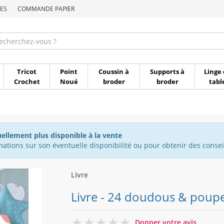
ES
COMMANDE PAPIER
Commande par référen
Tricot
Point
Coussin à
Supports à
Linge 
Crochet
Noué
broder
broder
tabl
uellement plus disponible à la vente
ations sur son éventuelle disponibilité ou pour obtenir des conseil
Livre
Livre - 24 doudous & poupee
0
Donner votre avis