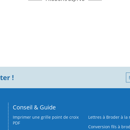
er !
Conseil & Guide
Imprimer une grille point de croix
Lettres à Broder à la
PDF
Conversion fils à bro