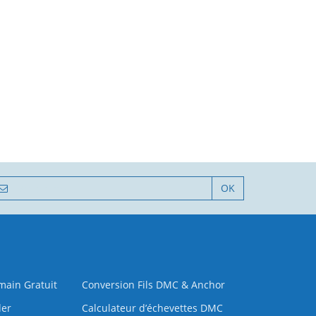
OK
 main Gratuit
Conversion Fils DMC & Anchor
der
Calculateur d’échevettes DMC